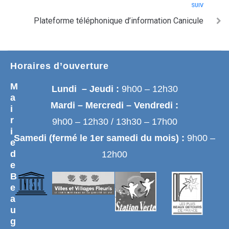
SUIV
Plateforme téléphonique d’information Canicule
Horaires d’ouverture
M
Lundi – Jeudi :
9h00 – 12h30
a
Mardi – Mercredi – Vendredi :
i
r
9h00 – 12h30 / 13h30 – 17h00
i
Samedi (fermé le 1er samedi du mois) :
9h00 –
e
d
12h00
e
B
e
a
u
g