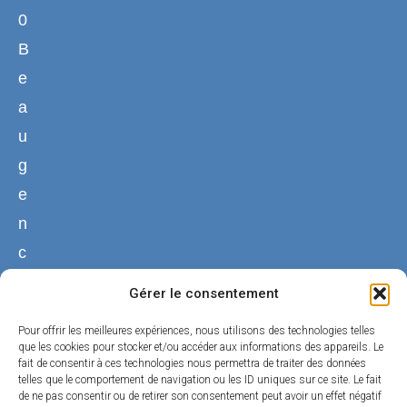
0
B
e
a
u
g
e
n
c
y
Gérer le consentement
02
Pour offrir les meilleures expériences, nous utilisons des technologies telles
38
que les cookies pour stocker et/ou accéder aux informations des appareils. Le
fait de consentir à ces technologies nous permettra de traiter des données
44
telles que le comportement de navigation ou les ID uniques sur ce site. Le fait
50
de ne pas consentir ou de retirer son consentement peut avoir un effet négatif