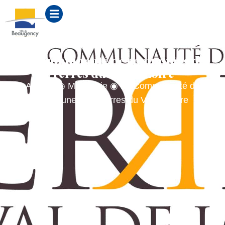
contenu
principal
La Communauté de communes des
Terres du Val de Loire
Accueil
◉
Ma Mairie
◉
La Communauté de
communes des Terres du Val de Loire