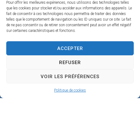
C
Pour offrir les meilleures expériences, nous utilisons des technologies telles
que les cookies pour stocker et/ou accéder aux informations des appareils. Le
h
fait de consentir à ces technologies nous permettra de traiter des données
telles que le comportement de navigation ou les ID uniques sur ce site. Le fait
a
de ne pas consentir ou de retirer son consentement peut avoir un effet négatif
sur certaines caractéristiques et fonctions.
n
g
ACCEPTER
e
REFUSER
4
5
VOIR LES PRÉFÉRENCES
1
Politique de cookies
9
0
B
e
a