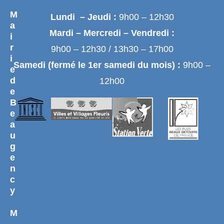
M
Lundi – Jeudi :
9h00 – 12h30
a
Mardi – Mercredi – Vendredi :
i
r
9h00 – 12h30 / 13h30 – 17h00
i
Samedi (fermé le 1er samedi du mois) :
9h00 –
e
d
12h00
e
B
e
a
u
g
e
n
c
y
M