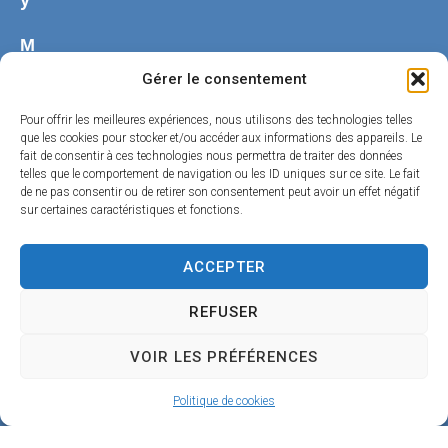
M
a
Gérer le consentement
i
Pour offrir les meilleures expériences, nous utilisons des technologies telles
r
que les cookies pour stocker et/ou accéder aux informations des appareils. Le
fait de consentir à ces technologies nous permettra de traiter des données
i
telles que le comportement de navigation ou les ID uniques sur ce site. Le fait
de ne pas consentir ou de retirer son consentement peut avoir un effet négatif
e
sur certaines caractéristiques et fonctions.
,
ACCEPTER
2
0
REFUSER
,
VOIR LES PRÉFÉRENCES
R
u
Politique de cookies
e