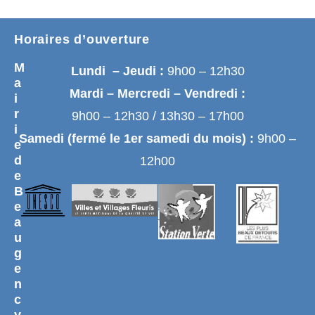
Horaires d’ouverture
M
Lundi – Jeudi :
9h00 – 12h30
a
Mardi – Mercredi – Vendredi :
i
r
9h00 – 12h30 / 13h30 – 17h00
i
Samedi (fermé le 1er samedi du mois) :
9h00 –
e
d
12h00
e
B
e
a
u
g
e
n
c
y