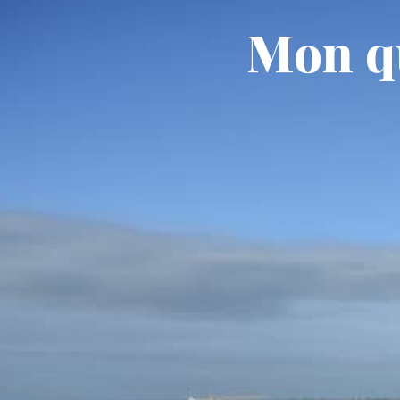
contenu
principal
Mon q
ACTUALITÉS
MA M