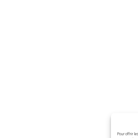
M’installer à
Beaugency
Pour offrir l