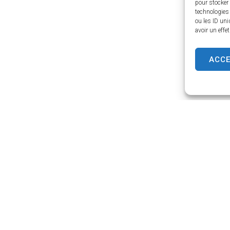
pour stocker 
technologies
ou les ID uni
avoir un effe
ACC
cy
Horaires d’ouverture
Lundi – Jeudi :
9h00 – 12h30