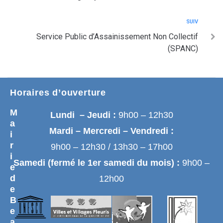
SUIV
Service Public d’Assainissement Non Collectif
(SPANC)
Horaires d’ouverture
M
Lundi – Jeudi :
9h00 – 12h30
a
Mardi – Mercredi – Vendredi :
i
r
9h00 – 12h30 / 13h30 – 17h00
i
Samedi (fermé le 1er samedi du mois) :
9h00 –
e
d
12h00
e
B
e
a