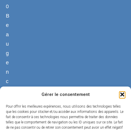
0
B
e
a
u
g
e
n
c
y
Gérer le consentement
02
Pour offrir les meilleures expériences, nous utilisons des technologies telles
38
que les cookies pour stocker et/ou accéder aux informations des appareils. Le
fait de consentir à ces technologies nous permettra de traiter des données
44
telles que le comportement de navigation ou les ID uniques sur ce site. Le fait
50
de ne pas consentir ou de retirer son consentement peut avoir un effet négatif