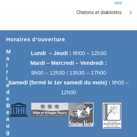
SUIV
Chatons et diablotins
Horaires d’ouverture
M
Lundi – Jeudi :
9h00 – 12h30
a
Mardi – Mercredi – Vendredi :
i
r
9h00 – 12h30 / 13h30 – 17h00
i
Samedi (fermé le 1er samedi du mois) :
9h00 –
e
d
12h00
e
B
e
a
u
g