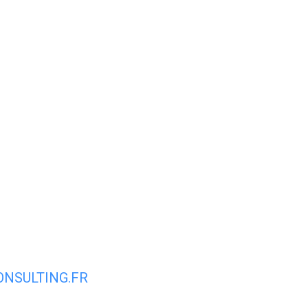
AIRIE
MON QUOTIDIEN
MON CADRE
NSULTING.FR