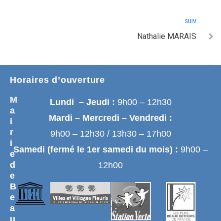
SUIV
Nathalie MARAIS
Horaires d’ouverture
M
Lundi – Jeudi :
9h00 – 12h30
a
Mardi – Mercredi – Vendredi :
i
r
9h00 – 12h30 / 13h30 – 17h00
i
Samedi (fermé le 1er samedi du mois) :
9h00 –
e
d
12h00
e
B
e
a
u