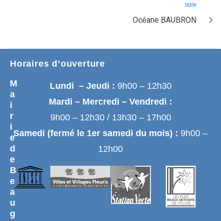
SUIV
Océane BAUBRON
Horaires d’ouverture
M
Lundi – Jeudi :
9h00 – 12h30
a
Mardi – Mercredi – Vendredi :
i
r
9h00 – 12h30 / 13h30 – 17h00
i
Samedi (fermé le 1er samedi du mois) :
9h00 –
e
d
12h00
e
B
e
a
u
g