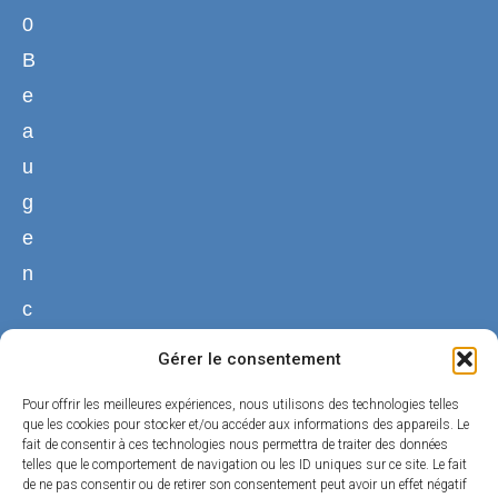
0
B
e
a
u
g
e
n
c
y
Gérer le consentement
02
Pour offrir les meilleures expériences, nous utilisons des technologies telles
38
que les cookies pour stocker et/ou accéder aux informations des appareils. Le
fait de consentir à ces technologies nous permettra de traiter des données
44
telles que le comportement de navigation ou les ID uniques sur ce site. Le fait
50
de ne pas consentir ou de retirer son consentement peut avoir un effet négatif