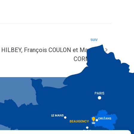
SUIV
an HILBEY, François COULON et Manon
CORNAC