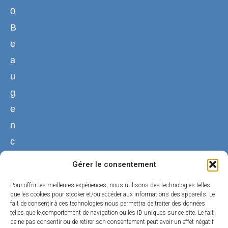
0
B
e
a
u
g
e
n
c
y
Gérer le consentement
02
Pour offrir les meilleures expériences, nous utilisons des technologies telles
38
que les cookies pour stocker et/ou accéder aux informations des appareils. Le
fait de consentir à ces technologies nous permettra de traiter des données
44
telles que le comportement de navigation ou les ID uniques sur ce site. Le fait
50
de ne pas consentir ou de retirer son consentement peut avoir un effet négatif