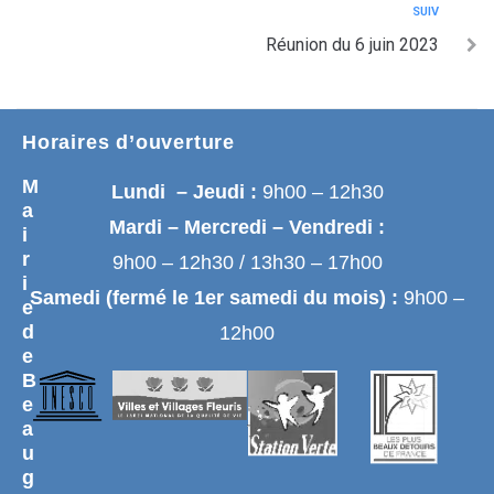
SUIV
Réunion du 6 juin 2023
Horaires d’ouverture
M
Lundi – Jeudi :
9h00 – 12h30
a
Mardi – Mercredi – Vendredi :
i
r
9h00 – 12h30 / 13h30 – 17h00
i
Samedi (fermé le 1er samedi du mois) :
9h00 –
e
d
12h00
e
B
e
a
u
g