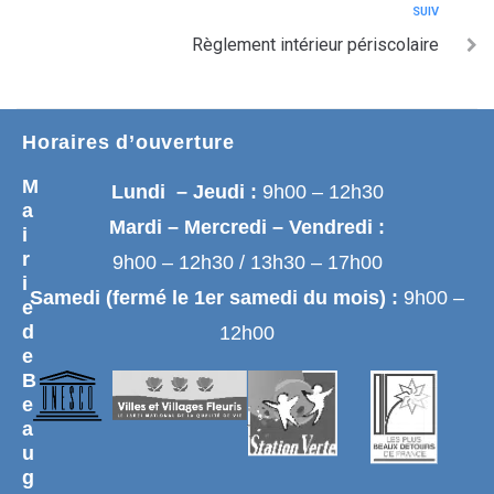
SUIV
Règlement intérieur périscolaire
Horaires d’ouverture
M
Lundi – Jeudi :
9h00 – 12h30
a
Mardi – Mercredi – Vendredi :
i
r
9h00 – 12h30 / 13h30 – 17h00
i
Samedi (fermé le 1er samedi du mois) :
9h00 –
e
d
12h00
e
B
e
a
u
g