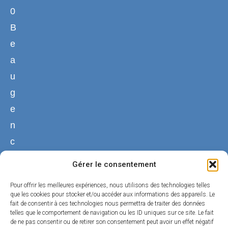
0
B
e
a
u
g
e
n
c
y
Gérer le consentement
02
Pour offrir les meilleures expériences, nous utilisons des technologies telles
38
que les cookies pour stocker et/ou accéder aux informations des appareils. Le
fait de consentir à ces technologies nous permettra de traiter des données
44
telles que le comportement de navigation ou les ID uniques sur ce site. Le fait
50
de ne pas consentir ou de retirer son consentement peut avoir un effet négatif