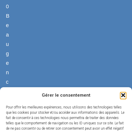
0
B
e
a
u
g
e
n
c
y
Gérer le consentement
02
Pour offrir les meilleures expériences, nous utilisons des technologies telles
38
que les cookies pour stocker et/ou accéder aux informations des appareils. Le
fait de consentir à ces technologies nous permettra de traiter des données
44
telles que le comportement de navigation ou les ID uniques sur ce site. Le fait
50
de ne pas consentir ou de retirer son consentement peut avoir un effet négatif