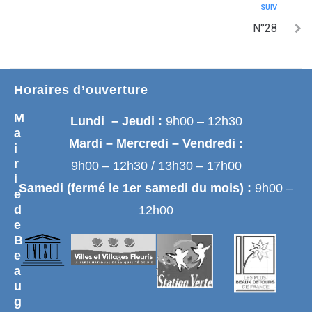
SUIV
N°28
Horaires d’ouverture
M
Lundi – Jeudi :
9h00 – 12h30
a
Mardi – Mercredi – Vendredi :
i
r
9h00 – 12h30 / 13h30 – 17h00
i
Samedi (fermé le 1er samedi du mois) :
9h00 –
e
d
12h00
e
B
e
a
u
g