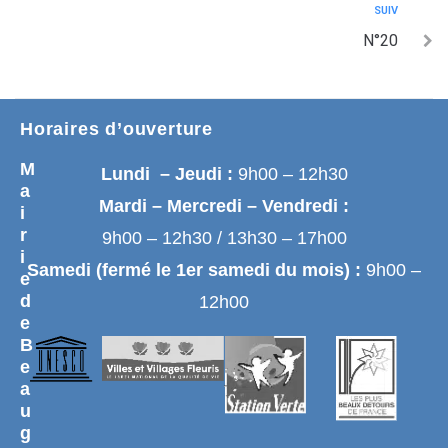
SUIV
N°20
Horaires d’ouverture
M
Lundi – Jeudi :
9h00 – 12h30
a
Mardi – Mercredi – Vendredi :
i
r
9h00 – 12h30 / 13h30 – 17h00
i
Samedi (fermé le 1er samedi du mois) :
9h00 –
e
d
12h00
e
B
e
a
u
g