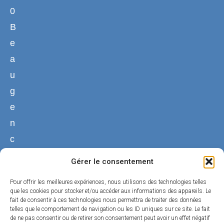
0
B
e
a
u
g
e
n
c
y
Gérer le consentement
02
Pour offrir les meilleures expériences, nous utilisons des technologies telles
38
que les cookies pour stocker et/ou accéder aux informations des appareils. Le
fait de consentir à ces technologies nous permettra de traiter des données
44
telles que le comportement de navigation ou les ID uniques sur ce site. Le fait
50
de ne pas consentir ou de retirer son consentement peut avoir un effet négatif