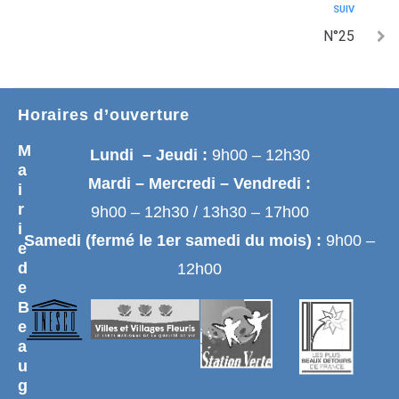
SUIV
N°25
Horaires d’ouverture
M
Lundi – Jeudi :
9h00 – 12h30
a
Mardi – Mercredi – Vendredi :
i
r
9h00 – 12h30 / 13h30 – 17h00
i
Samedi (fermé le 1er samedi du mois) :
9h00 –
e
d
12h00
e
B
e
a
u
g