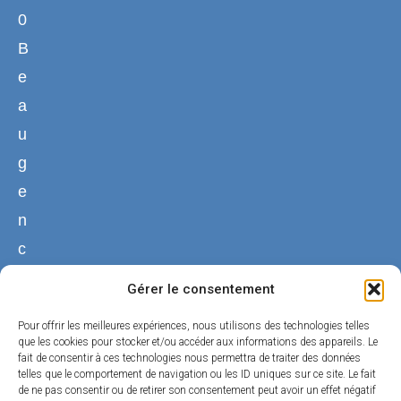
0
B
e
a
u
g
e
n
c
y
Gérer le consentement
02
Pour offrir les meilleures expériences, nous utilisons des technologies telles
38
que les cookies pour stocker et/ou accéder aux informations des appareils. Le
fait de consentir à ces technologies nous permettra de traiter des données
44
telles que le comportement de navigation ou les ID uniques sur ce site. Le fait
50
de ne pas consentir ou de retirer son consentement peut avoir un effet négatif