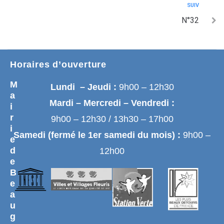
SUIV
N°32
Horaires d’ouverture
M
Lundi – Jeudi :
9h00 – 12h30
a
Mardi – Mercredi – Vendredi :
i
r
9h00 – 12h30 / 13h30 – 17h00
i
Samedi (fermé le 1er samedi du mois) :
9h00 –
e
d
12h00
e
B
e
a
u
g