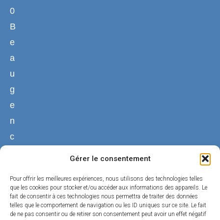
0
B
e
a
u
g
e
n
c
y
Gérer le consentement
02
Pour offrir les meilleures expériences, nous utilisons des technologies telles
38
que les cookies pour stocker et/ou accéder aux informations des appareils. Le
fait de consentir à ces technologies nous permettra de traiter des données
44
telles que le comportement de navigation ou les ID uniques sur ce site. Le fait
50
de ne pas consentir ou de retirer son consentement peut avoir un effet négatif