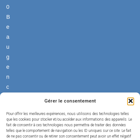
0
B
e
a
u
g
e
n
c
y
Gérer le consentement
02
Pour offrir les meilleures expériences, nous utilisons des technologies telles
38
que les cookies pour stocker et/ou accéder aux informations des appareils. Le
fait de consentir à ces technologies nous permettra de traiter des données
44
telles que le comportement de navigation ou les ID uniques sur ce site. Le fait
50
de ne pas consentir ou de retirer son consentement peut avoir un effet négatif