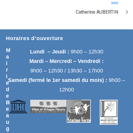
SUIV
Catherine AUBERTIN
Horaires d’ouverture
M
Lundi – Jeudi :
9h00 – 12h30
a
Mardi – Mercredi – Vendredi :
i
r
9h00 – 12h30 / 13h30 – 17h00
i
Samedi (fermé le 1er samedi du mois) :
9h00 –
e
d
12h00
e
B
e
a
u
g