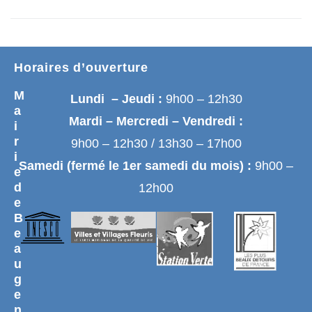
Horaires d’ouverture
M
Lundi – Jeudi :
9h00 – 12h30
a
Mardi – Mercredi – Vendredi :
i
r
9h00 – 12h30 / 13h30 – 17h00
i
Samedi (fermé le 1er samedi du mois) :
9h00 –
e
d
12h00
e
B
e
a
u
g
e
n