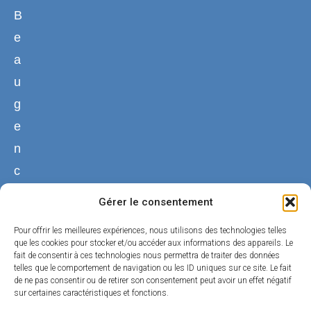
B
e
a
u
g
e
n
c
y
Gérer le consentement
02
Pour offrir les meilleures expériences, nous utilisons des technologies telles
38
que les cookies pour stocker et/ou accéder aux informations des appareils. Le
fait de consentir à ces technologies nous permettra de traiter des données
44
telles que le comportement de navigation ou les ID uniques sur ce site. Le fait
50
de ne pas consentir ou de retirer son consentement peut avoir un effet négatif
sur certaines caractéristiques et fonctions.
01