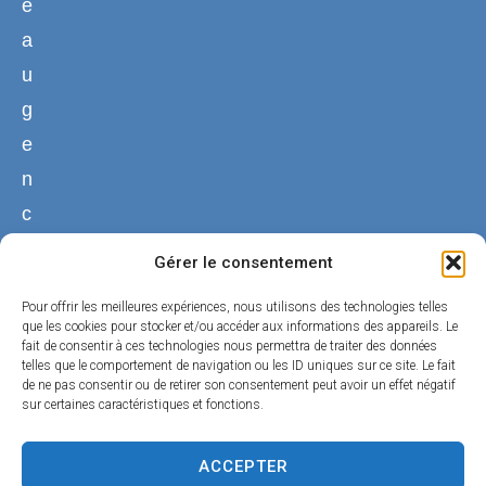
e
a
u
g
e
n
c
y
Gérer le consentement
02
Pour offrir les meilleures expériences, nous utilisons des technologies telles
38
que les cookies pour stocker et/ou accéder aux informations des appareils. Le
fait de consentir à ces technologies nous permettra de traiter des données
44
telles que le comportement de navigation ou les ID uniques sur ce site. Le fait
50
de ne pas consentir ou de retirer son consentement peut avoir un effet négatif
sur certaines caractéristiques et fonctions.
01
Nous
ACCEPTER
contacter