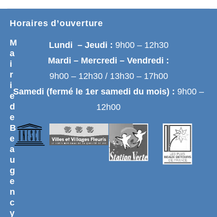
Horaires d’ouverture
M
Lundi – Jeudi :
9h00 – 12h30
a
Mardi – Mercredi – Vendredi :
i
r
9h00 – 12h30 / 13h30 – 17h00
i
Samedi (fermé le 1er samedi du mois) :
9h00 –
e
d
12h00
e
B
e
a
u
g
e
n
c
y