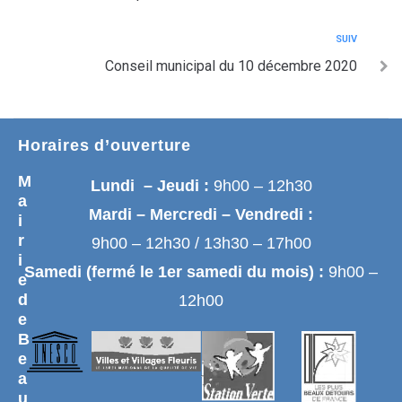
SUIV
Conseil municipal du 10 décembre 2020
Horaires d’ouverture
M
Lundi – Jeudi :
9h00 – 12h30
a
Mardi – Mercredi – Vendredi :
i
r
9h00 – 12h30 / 13h30 – 17h00
i
Samedi (fermé le 1er samedi du mois) :
9h00 –
e
d
12h00
e
B
e
a
u