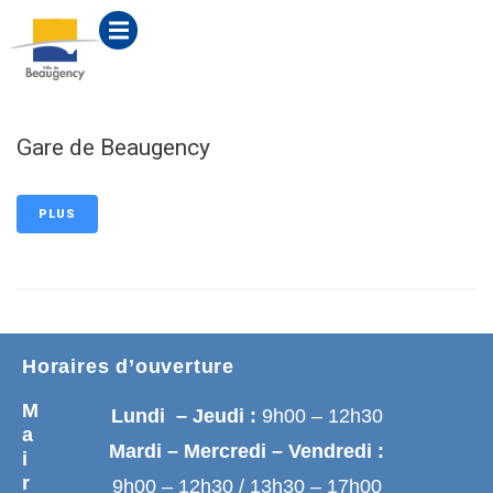
contenu
principal
Gare de Beaugency
PLUS
Horaires d’ouverture
M
Lundi – Jeudi :
9h00 – 12h30
a
Mardi – Mercredi – Vendredi :
i
r
9h00 – 12h30 / 13h30 – 17h00