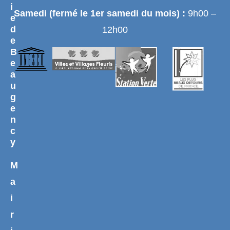
i
Samedi (fermé le 1er samedi du mois) :
9h00 –
e
d
12h00
e
B
e
a
u
g
e
n
c
y
M
a
i
r