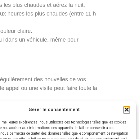
 les plus chaudes et aérez la nuit.
 aux heures les plus chaudes (entre 11 h
uleur claire.
eul dans un véhicule, même pour
 régulièrement des nouvelles de vos
 appel ou une visite peut faire toute la
Gérer le consentement
 vulnérables. Une fiche de recensement
ible en mairie ou au CCAS.
es meilleures expériences, nous utilisons des technologies telles que les cookies
et/ou accéder aux informations des appareils. Le fait de consentir à ces
 nous permettra de traiter des données telles que le comportement de navigation