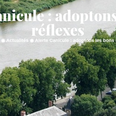
anicule : adoptons
AIRIE
MON QUOTIDIEN
MON CADRE
réflexes
◉
Actualités
◉
Alerte Canicule : adoptons les bons 