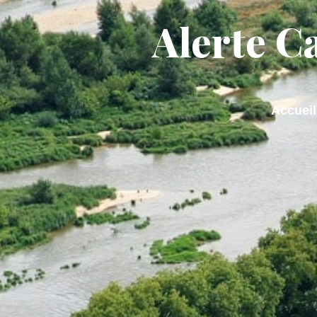
contenu
principal
Alerte C
ACTUALITÉS
MA M
Accueil