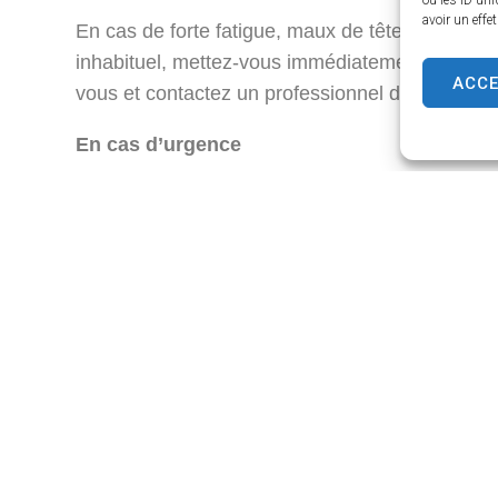
ou les ID uni
avoir un effe
En cas de forte fatigue, maux de tête, vertige
inhabituel, mettez-vous immédiatement à l’ombre
ACC
vous et contactez un professionnel de santé si 
En cas d’urgence
Si une personne présente une forte fièvre, une
important, appelez immédiatement les secours 
15 : SAMU
18 : Sapeurs-pompiers
112 : Numéro d’urgence européen
Restons vigilants et solidaires durant cet é
protégeons les plus fragiles et adoptons les
période de canicule en toute sécurité.