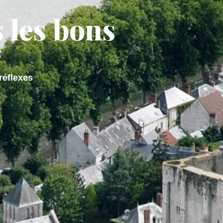
 les bons
 DE VIE
M'installer
réflexes