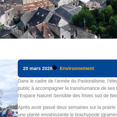
20 mars 2026
Environnement
Dans le cadre de l’année du Pastoralisme, l’éle
public à accompagner la transhumance de ses b
l’Espace Naturel Sensible des Rives sud de Be
Après avoir passé deux semaines sur la prairie
une plante envahissante le brachypode (graminée