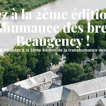
z à la 2ème éditi
AIRIE
MON QUOTIDIEN
MON CADRE
shumance des bre
Beaugency !
◉
Assistez à la 2ème édition de la transhumance des