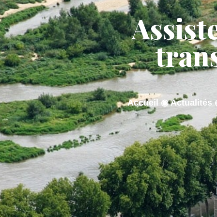
contenu
principal
Assiste
ACTUALITÉS
MA M
tran
Accueil
◉
Actualités