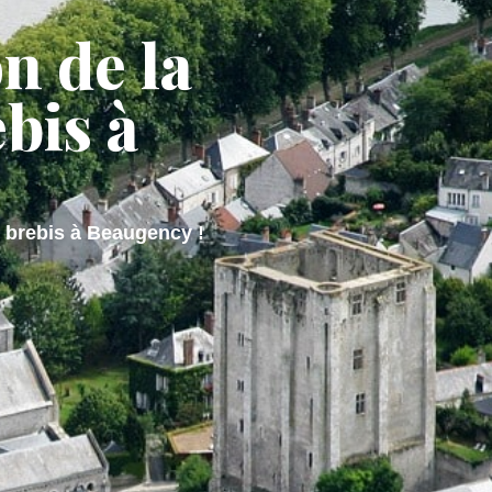
on de la
 DE VIE
M'installer
bis à
 brebis à Beaugency !