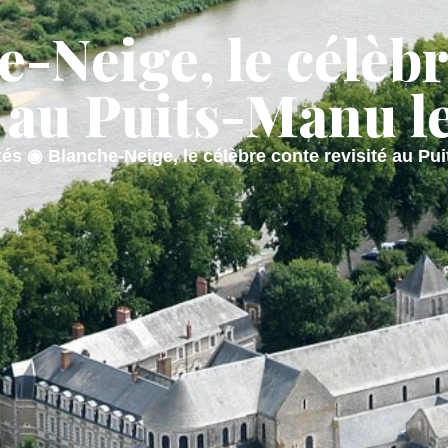
-Neige, le célèb
AIRIE
MON QUOTIDIEN
MON CADRE
é au Puits-Manu le 
tés
◉
Blanche-Neige, le célèbre conte revisité au Pui