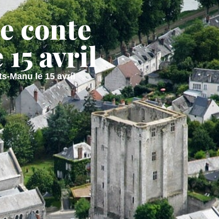
re conte
 DE VIE
M'installer
15 avril
ts-Manu le 15 avril