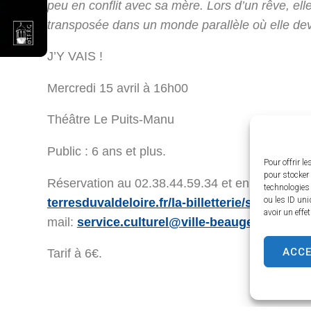
peu en conflit avec sa mère. Lors d’un rêve, ell
transposée dans un monde parallèle où elle devien
J’Y VAIS !
Mercredi 15 avril à 16h00
Théâtre Le Puits-Manu
Public : 6 ans et plus.
Pour offrir l
pour stocker 
Réservation au 02.38.44.59.34 et en ligne
http
technologies
ou les ID uni
terresduvaldeloire.fr/la-billetterie/spectacl
avoir un effe
mail:
service.culturel@ville-beaugency.fr
ACC
Tarif à 6€.