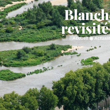
contenu
principal
Blanche
ACTUALITÉS
MA M
revisit
Accueil
◉
Actuali