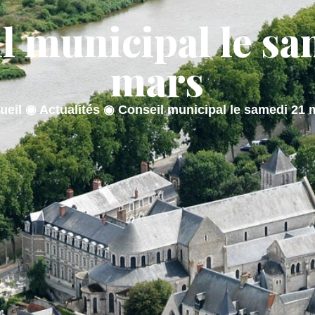
l municipal le sa
AIRIE
MON QUOTIDIEN
MON CADRE
mars
ueil
◉
Actualités
◉
Conseil municipal le samedi 21 