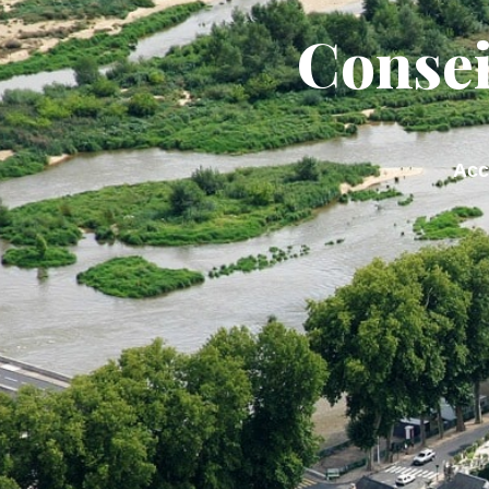
contenu
principal
Consei
ACTUALITÉS
MA M
Acc