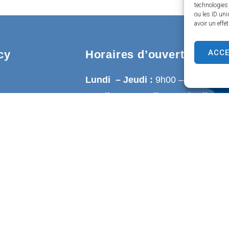
technologies
ou les ID uni
avoir un effe
ACC
cy
Horaires d’ouverture
Lundi – Jeudi :
9h00 – 12h30
Mardi – Mercredi – Vendredi :
9h00 – 12h30 / 13h30 – 17h00
Samedi (fermé le 1er samedi du 
9h00 – 12h00