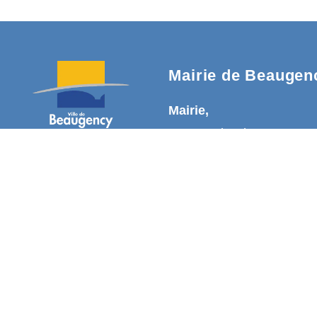
Mairie de Beaugen
Mairie,
20, Rue du Change
45190 Beaugency
02 38 44 50 01
Nous contacter