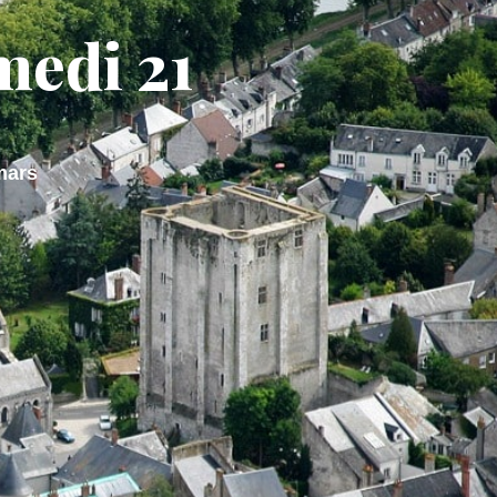
medi 21
 DE VIE
M'installer
mars