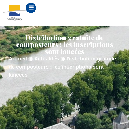
contenu
principal
Distribution gratuite de
composteurs : les inscriptions
sont lancées
Accueil
◉
Actualités
◉
Distribution gratuite
de composteurs : les inscriptions sont
lancées