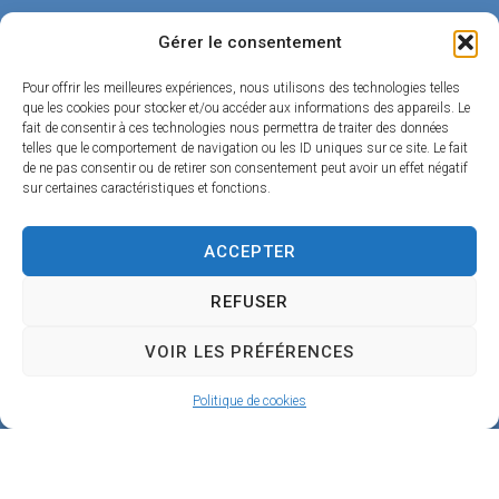
,
Gérer le consentement
R
u
Pour offrir les meilleures expériences, nous utilisons des technologies telles
que les cookies pour stocker et/ou accéder aux informations des appareils. Le
e
fait de consentir à ces technologies nous permettra de traiter des données
telles que le comportement de navigation ou les ID uniques sur ce site. Le fait
d
de ne pas consentir ou de retirer son consentement peut avoir un effet négatif
sur certaines caractéristiques et fonctions.
u
C
ACCEPTER
h
a
REFUSER
n
VOIR LES PRÉFÉRENCES
g
Politique de cookies
e
4
5