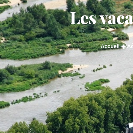
contenu
principal
Les vaca
ACTUALITÉS
MA M
Accueil
◉
Ac