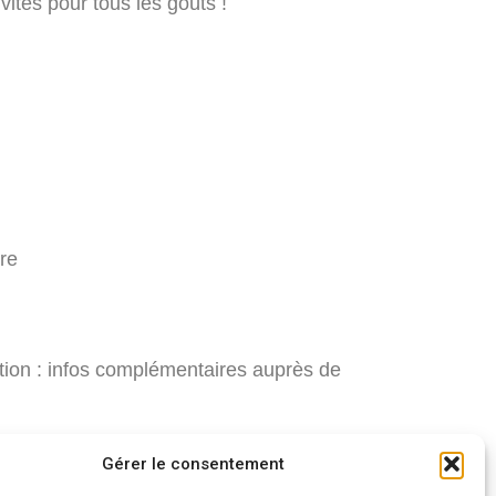
vités pour tous les goûts !
re
ation : infos complémentaires auprès de
lus que vous !
Gérer le consentement