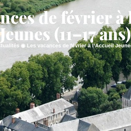
nces de février à 
AIRIE
MON QUOTIDIEN
MON CADRE
Jeunes (11–17 ans
tualités
◉
Les vacances de février à l’Accueil Jeune