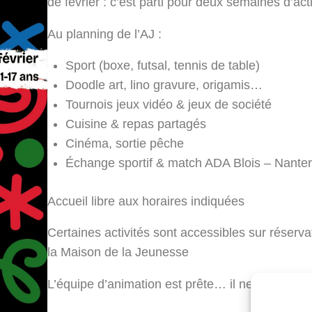
de février : c’est parti pour deux semaines d’acti
Au planning de l’AJ :
Sport (boxe, futsal, tennis de table)
Doodle art, lino gravure, origamis…
Tournois jeux vidéo & jeux de société
Cuisine & repas partagés
Cinéma, sortie pêche
Échange sportif & match ADA Blois – Nanter
Accueil libre aux horaires indiquées
Certaines activités sont accessibles sur réserv
la Maison de la Jeunesse
L’équipe d’animation est prête… il ne manque p