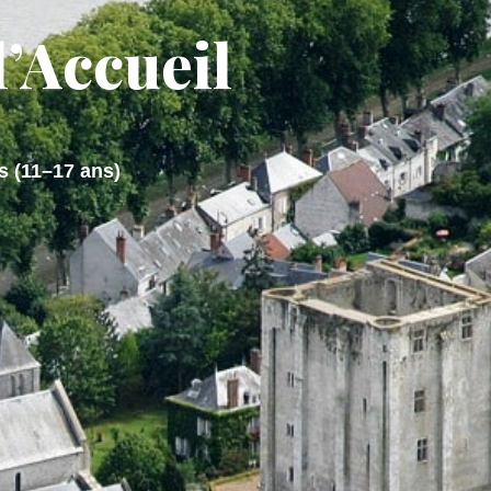
l’Accueil
 DE VIE
M'installer
)
s (11–17 ans)