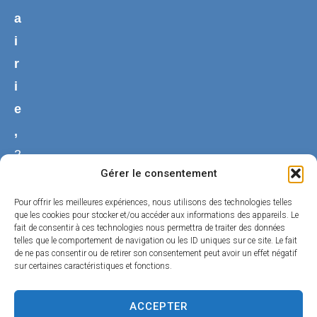
a
i
r
i
e
,
2
Gérer le consentement
0
,
Pour offrir les meilleures expériences, nous utilisons des technologies telles
que les cookies pour stocker et/ou accéder aux informations des appareils. Le
R
fait de consentir à ces technologies nous permettra de traiter des données
telles que le comportement de navigation ou les ID uniques sur ce site. Le fait
u
de ne pas consentir ou de retirer son consentement peut avoir un effet négatif
e
sur certaines caractéristiques et fonctions.
d
ACCEPTER
u