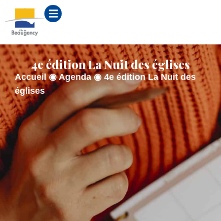
contenu
principal
4e édition La Nuit des églises
Accueil
◉
Agenda
◉
4e édition La Nuit des
églises