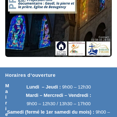
Horaires d’ouverture
M
Lundi – Jeudi :
9h00 – 12h30
a
Mardi – Mercredi – Vendredi :
i
r
9h00 – 12h30 / 13h30 – 17h00
i
Samedi (fermé le 1er samedi du mois) :
9h00 –
e