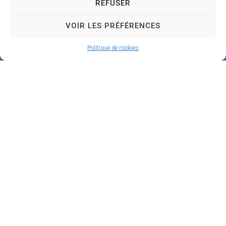
REFUSER
e
VOIR LES PRÉFÉRENCES
4
5
Politique de cookies
1
9
0
B
e
a
u
g
e
n
c