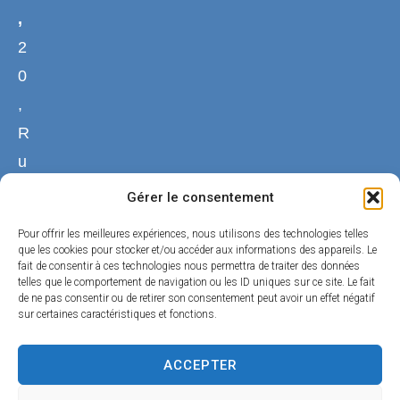
,
2
0
,
R
u
e
Gérer le consentement
d
Pour offrir les meilleures expériences, nous utilisons des technologies telles
u
que les cookies pour stocker et/ou accéder aux informations des appareils. Le
fait de consentir à ces technologies nous permettra de traiter des données
C
telles que le comportement de navigation ou les ID uniques sur ce site. Le fait
de ne pas consentir ou de retirer son consentement peut avoir un effet négatif
h
sur certaines caractéristiques et fonctions.
a
n
ACCEPTER
g