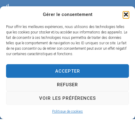
d
Gérer le consentement
u
C
Pour offrir les meilleures expériences, nous utilisons des technologies telles
que les cookies pour stocker et/ou accéder aux informations des appareils. Le
h
fait de consentir à ces technologies nous permettra de traiter des données
telles que le comportement de navigation ou les ID uniques sur ce site. Le fait
a
de ne pas consentir ou de retirer son consentement peut avoir un effet négatif
n
sur certaines caractéristiques et fonctions.
g
ACCEPTER
e
4
REFUSER
5
VOIR LES PRÉFÉRENCES
1
9
Politique de cookies
0
B