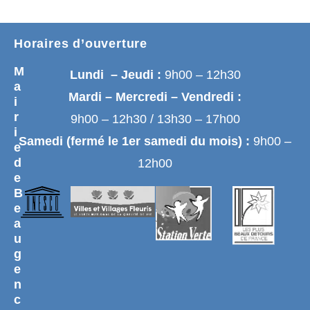
Horaires d’ouverture
M
Lundi – Jeudi :
9h00 – 12h30
a
Mardi – Mercredi – Vendredi :
i
r
9h00 – 12h30 / 13h30 – 17h00
i
Samedi (fermé le 1er samedi du mois) :
9h00 –
e
d
12h00
e
B
e
a
u
g
e
n
c