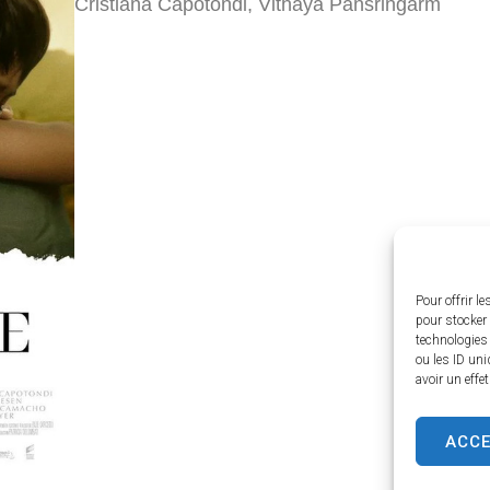
Cristiana Capotondi, Vithaya Pansringarm
Pour offrir l
pour stocker 
technologies
ou les ID uni
avoir un effe
ACC