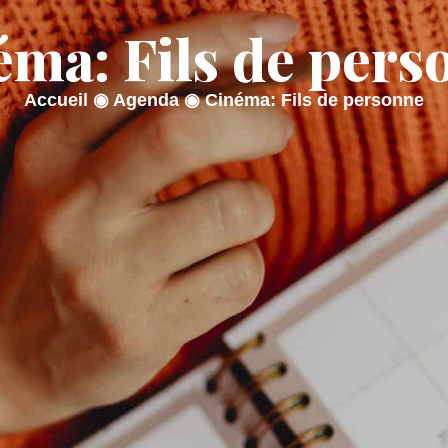
éma: Fils de pers
AIRIE
MON QUOTIDIEN
MON CADRE
Accueil
◉
Agenda
◉
Cinéma: Fils de personne