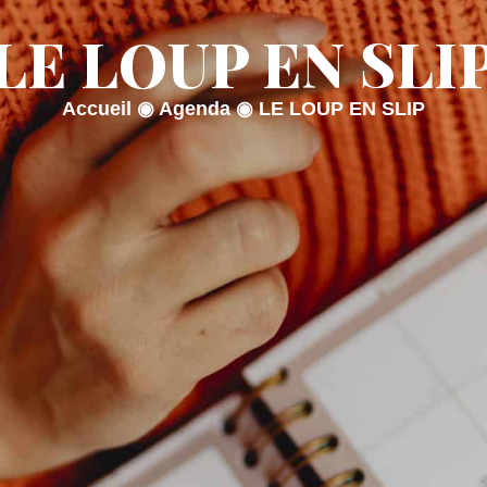
LE LOUP EN SLI
AIRIE
MON QUOTIDIEN
MON CADRE
Accueil
◉
Agenda
◉
LE LOUP EN SLIP