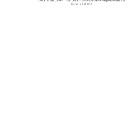
Mairie de Beaugen
Mairie,
20, Rue du Change
45190 Beaugency
02 38 44 50 01
Nous contacter