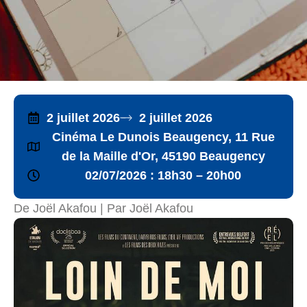
2 juillet 2026
2 juillet 2026
Cinéma Le Dunois Beaugency, 11 Rue
de la Maille d'Or, 45190 Beaugency
02/07/2026 : 18h30 – 20h00
De Joël Akafou | Par Joël Akafou