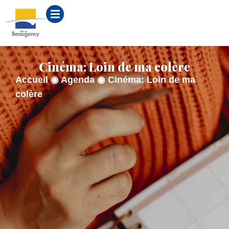
contenu
principal
Cinéma: Loin de ma colère
Accueil
◉
Agenda
◉
Cinéma: Loin de ma
colère