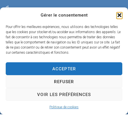
d
Gérer le consentement
u
C
Pour offrir les meilleures expériences, nous utilisons des technologies telles
que les cookies pour stocker et/ou accéder aux informations des appareils. Le
h
fait de consentir à ces technologies nous permettra de traiter des données
telles que le comportement de navigation ou les ID uniques sur ce site. Le fait
a
de ne pas consentir ou de retirer son consentement peut avoir un effet négatif
n
sur certaines caractéristiques et fonctions.
g
ACCEPTER
e
4
REFUSER
5
VOIR LES PRÉFÉRENCES
1
Politique de cookies
9
0
B