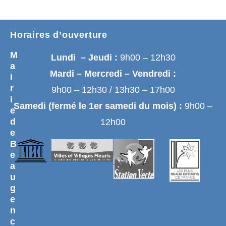
Horaires d’ouverture
M
Lundi – Jeudi :
9h00 – 12h30
a
Mardi – Mercredi – Vendredi :
i
r
9h00 – 12h30 / 13h30 – 17h00
i
Samedi (fermé le 1er samedi du mois) :
9h00 –
e
d
12h00
e
B
e
a
u
g
e
n
c