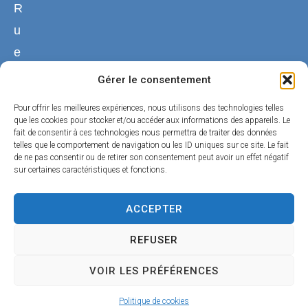
R
u
e
d
Gérer le consentement
u
Pour offrir les meilleures expériences, nous utilisons des technologies telles
C
que les cookies pour stocker et/ou accéder aux informations des appareils. Le
fait de consentir à ces technologies nous permettra de traiter des données
h
telles que le comportement de navigation ou les ID uniques sur ce site. Le fait
de ne pas consentir ou de retirer son consentement peut avoir un effet négatif
a
sur certaines caractéristiques et fonctions.
n
g
ACCEPTER
e
REFUSER
4
VOIR LES PRÉFÉRENCES
5
1
Politique de cookies