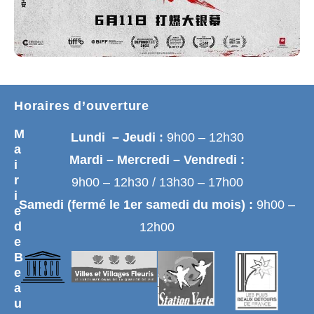
Horaires d’ouverture
M
Lundi – Jeudi :
9h00 – 12h30
a
Mardi – Mercredi – Vendredi :
i
r
9h00 – 12h30 / 13h30 – 17h00
i
Samedi (fermé le 1er samedi du mois) :
9h00 –
e
d
12h00
e
B
e
a
u