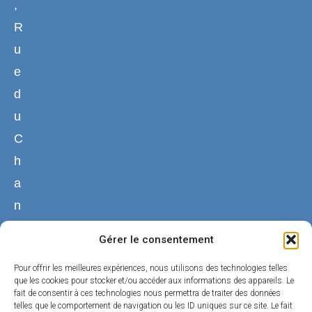
,
R
u
e
d
u
C
h
a
n
g
Gérer le consentement
e
Pour offrir les meilleures expériences, nous utilisons des technologies telles
4
que les cookies pour stocker et/ou accéder aux informations des appareils. Le
5
fait de consentir à ces technologies nous permettra de traiter des données
telles que le comportement de navigation ou les ID uniques sur ce site. Le fait