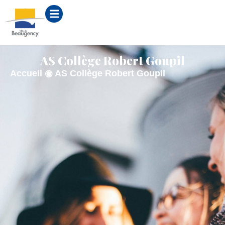
contenu
principal
AS Collège Robert Goupil
Accueil
◉
AS Collège Robert Goupil