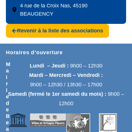
4 rue de la Croix Nas, 45190
BEAUGENCY
Revenir à la liste des associations
Horaires d’ouverture
M
Lundi – Jeudi :
9h00 – 12h30
a
Mardi – Mercredi – Vendredi :
i
r
9h00 – 12h30 / 13h30 – 17h00
i
Samedi (fermé le 1er samedi du mois) :
9h00 –
e
d
12h00
e
B
e
a