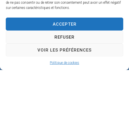
1
de ne pas consentir ou de retirer son consentement peut avoir un effet négatif
sur certaines caractéristiques et fonctions.
9
0
ACCEPTER
B
REFUSER
e
a
VOIR LES PRÉFÉRENCES
u
Politique de cookies
g
e
n
c
y
02
38