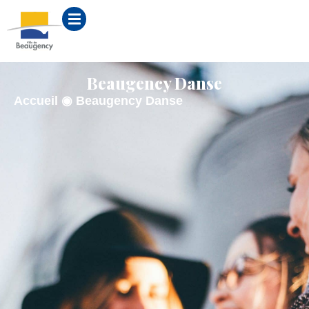
contenu
principal
Beaugency Danse
Accueil
◉
Beaugency Danse