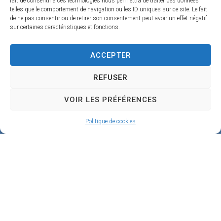
fait de consentir à ces technologies nous permettra de traiter des données
5
telles que le comportement de navigation ou les ID uniques sur ce site. Le fait
de ne pas consentir ou de retirer son consentement peut avoir un effet négatif
1
sur certaines caractéristiques et fonctions.
9
0
ACCEPTER
B
REFUSER
e
VOIR LES PRÉFÉRENCES
a
u
Politique de cookies
g
e
n
c
y
02