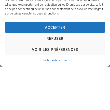
fait de consentir à ces technologies nous permettra de traiter des données
5
telles que le comportement de navigation ou les ID uniques sur ce site. Le fait
de ne pas consentir ou de retirer son consentement peut avoir un effet négatif
1
sur certaines caractéristiques et fonctions.
9
0
ACCEPTER
B
REFUSER
e
VOIR LES PRÉFÉRENCES
a
u
Politique de cookies
g
e
n
c
y
02