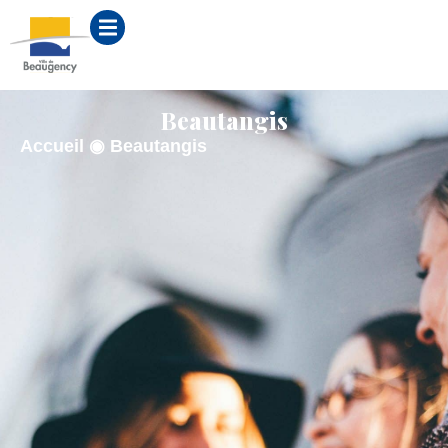
contenu
principal
Beautangis
Accueil
◉
Beautangis