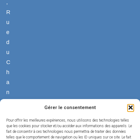
,
R
u
e
d
u
C
h
a
n
g
Gérer le consentement
e
Pour offrir les meilleures expériences, nous utilisons des technologies telles
4
que les cookies pour stocker et/ou accéder aux informations des appareils. Le
5
fait de consentir à ces technologies nous permettra de traiter des données
telles que le comportement de navigation ou les ID uniques sur ce site. Le fait