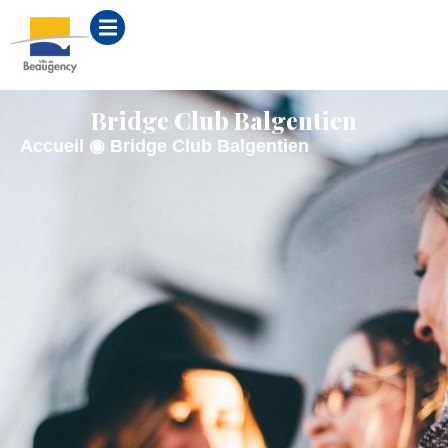
contenu
principal
Bridge Club Balgentien
Accueil
◉
Bridge Club Balgentien