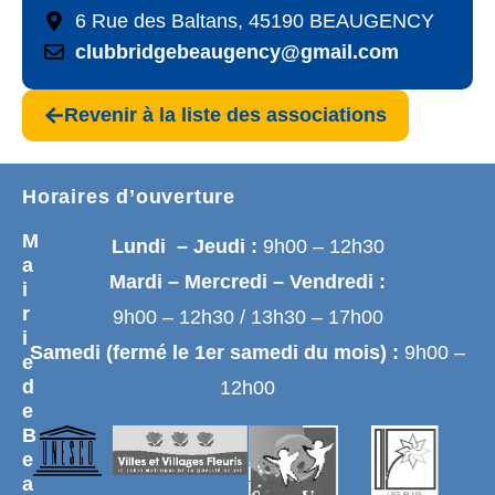
6 Rue des Baltans, 45190 BEAUGENCY
clubbridgebeaugency@gmail.com
Revenir à la liste des associations
Horaires d’ouverture
M
Lundi – Jeudi :
9h00 – 12h30
a
Mardi – Mercredi – Vendredi :
i
r
9h00 – 12h30 / 13h30 – 17h00
i
Samedi (fermé le 1er samedi du mois) :
9h00 –
e
d
12h00
e
B
e
a