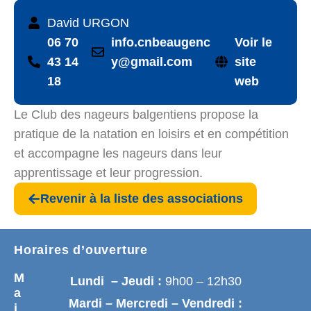
David URGON
06 70
info.cnbeaugenc
Voir le
43 14
y@gmail.com
site
18
web
Le Club des nageurs balgentiens propose la
pratique de la natation en loisirs et en compétition
et accompagne les nageurs dans leur
apprentissage et leur progression.
Revenir à la liste des associations
Horaires d’ouverture
M
Lundi – Jeudi :
9h00 – 12h30
a
Mardi – Mercredi – Vendredi :
i