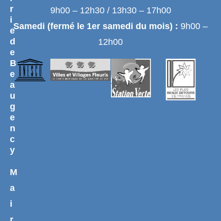
r
9h00 – 12h30 / 13h30 – 17h00
i
Samedi (fermé le 1er samedi du mois) :
9h00 –
e
d
12h00
e
B
e
a
u
g
e
n
c
y
M
a
i
r