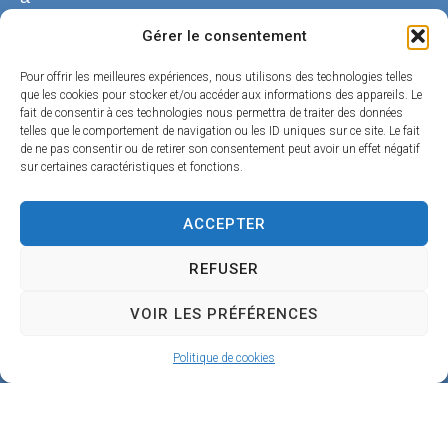
n
Gérer le consentement
g
Pour offrir les meilleures expériences, nous utilisons des technologies telles
e
que les cookies pour stocker et/ou accéder aux informations des appareils. Le
fait de consentir à ces technologies nous permettra de traiter des données
4
telles que le comportement de navigation ou les ID uniques sur ce site. Le fait
de ne pas consentir ou de retirer son consentement peut avoir un effet négatif
5
sur certaines caractéristiques et fonctions.
1
9
ACCEPTER
0
REFUSER
B
VOIR LES PRÉFÉRENCES
e
a
Politique de cookies
u
g
e