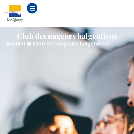
contenu
principal
Club des nageurs balgentiens
Accueil
◉
Club des nageurs balgentiens