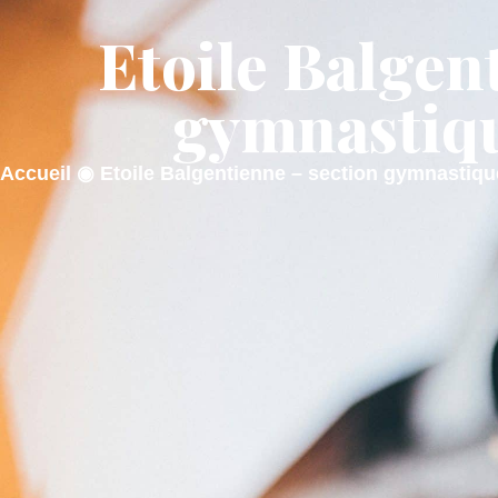
contenu
principal
Etoile Balgen
ACTUALITÉS
MA M
gymnastiq
Accueil
◉
Etoile Balgentienne – section gymnastiq