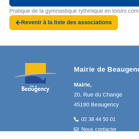
Pratique de la gymnastique rythmique en loisirs co
Revenir à la liste des associations
Mairie de Beaugen
Mairie,
20, Rue du Change
45190 Beaugency
02 38 44 50 01
Nous contacter