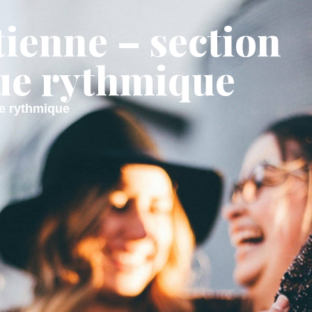
tienne – section
AIRIE
MON QUOTIDIEN
MON CADRE
ue rythmique
ue rythmique