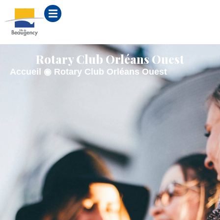
contenu
principal
Rotary Club Orléans Ouest
Accueil
◉
Rotary Club Orléans Ouest