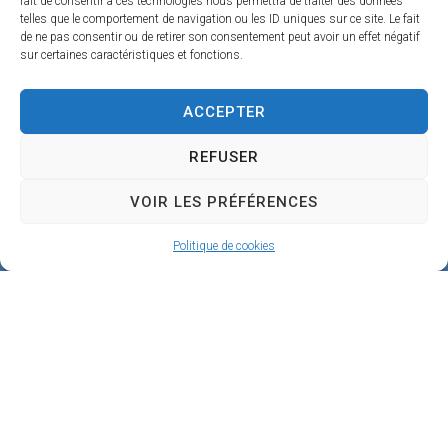
fait de consentir à ces technologies nous permettra de traiter des données
5
telles que le comportement de navigation ou les ID uniques sur ce site. Le fait
de ne pas consentir ou de retirer son consentement peut avoir un effet négatif
1
sur certaines caractéristiques et fonctions.
9
0
ACCEPTER
B
REFUSER
e
VOIR LES PRÉFÉRENCES
a
u
Politique de cookies
g
e
n
c
y
02