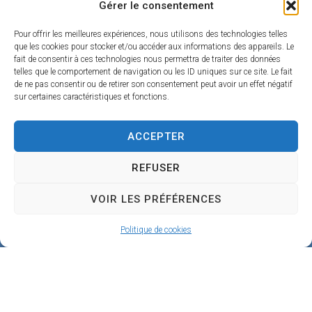
Gérer le consentement
g
Pour offrir les meilleures expériences, nous utilisons des technologies telles
e
que les cookies pour stocker et/ou accéder aux informations des appareils. Le
fait de consentir à ces technologies nous permettra de traiter des données
4
telles que le comportement de navigation ou les ID uniques sur ce site. Le fait
5
de ne pas consentir ou de retirer son consentement peut avoir un effet négatif
sur certaines caractéristiques et fonctions.
1
9
ACCEPTER
0
REFUSER
B
e
VOIR LES PRÉFÉRENCES
a
Politique de cookies
u
g
e
n