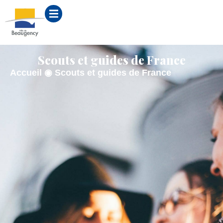
contenu
principal
Scouts et guides de France
Accueil
◉
Scouts et guides de France