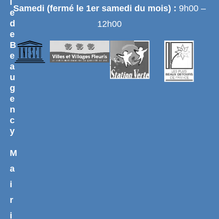
i
Samedi (fermé le 1er samedi du mois) :
9h00 –
e
d
12h00
e
B
e
a
u
g
e
n
c
y
M
a
i
r
i