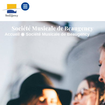
contenu
principal
Société Musicale de Beaugency
Accueil
◉
Société Musicale de Beaugency