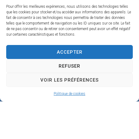
e
Pour offrir les meilleures expériences, nous utilisons des technologies telles
que les cookies pour stocker et/ou accéder aux informations des appareils. Le
4
fait de consentir à ces technologies nous permettra de traiter des données
telles que le comportement de navigation ou les ID uniques sur ce site. Le fait
5
de ne pas consentir ou de retirer son consentement peut avoir un effet négatif
sur certaines caractéristiques et fonctions.
1
9
ACCEPTER
0
B
REFUSER
e
VOIR LES PRÉFÉRENCES
a
Politique de cookies
u
g
e
n
c