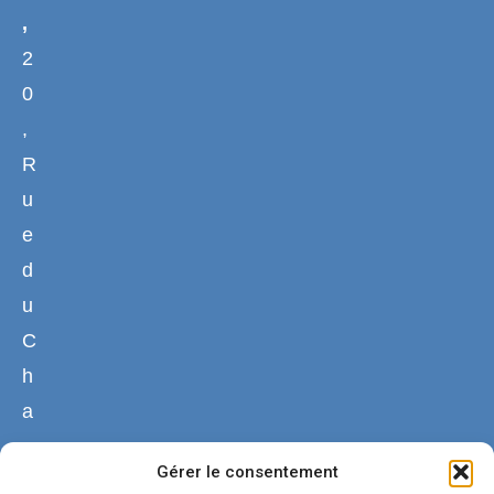
,
2
0
,
R
u
e
d
u
C
h
a
n
Gérer le consentement
g