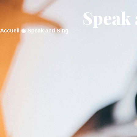
contenu
principal
Speak 
ACTUALITÉS
MA M
Accueil
◉
Speak and Sing