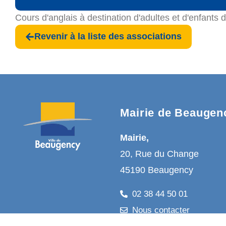
Cours d'anglais à destination d'adultes et d'enfants 
Revenir à la liste des associations
Mairie de Beaugen
Mairie,
20, Rue du Change
45190 Beaugency
02 38 44 50 01
Nous contacter