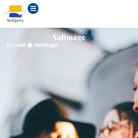
contenu
principal
Valimage
Accueil
◉
Valimage