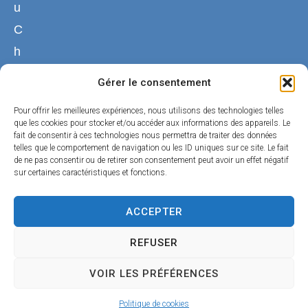
u
C
h
a
Gérer le consentement
n
Pour offrir les meilleures expériences, nous utilisons des technologies telles
g
que les cookies pour stocker et/ou accéder aux informations des appareils. Le
fait de consentir à ces technologies nous permettra de traiter des données
e
telles que le comportement de navigation ou les ID uniques sur ce site. Le fait
4
de ne pas consentir ou de retirer son consentement peut avoir un effet négatif
sur certaines caractéristiques et fonctions.
5
1
ACCEPTER
9
REFUSER
0
B
VOIR LES PRÉFÉRENCES
e
Politique de cookies