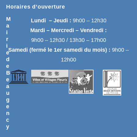
Horaires d’ouverture
M
Lundi – Jeudi :
9h00 – 12h30
a
Mardi – Mercredi – Vendredi :
i
r
9h00 – 12h30 / 13h30 – 17h00
i
Samedi (fermé le 1er samedi du mois) :
9h00 –
e
d
12h00
e
B
e
a
u
g
e
n
c
y