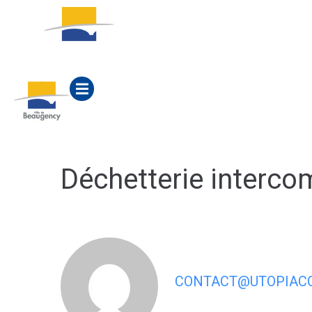
contenu
principal
ACTUALITÉS
MA M
Déchetterie interco
CONTACT@UTOPIACO