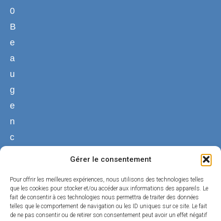
0
B
e
a
u
g
e
n
c
y
Gérer le consentement
02
Pour offrir les meilleures expériences, nous utilisons des technologies telles
38
que les cookies pour stocker et/ou accéder aux informations des appareils. Le
fait de consentir à ces technologies nous permettra de traiter des données
44
telles que le comportement de navigation ou les ID uniques sur ce site. Le fait
50
de ne pas consentir ou de retirer son consentement peut avoir un effet négatif