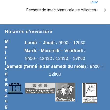
SUIV
Déchetterie intercommunale de Villorceau
Horaires d’ouverture
M
Lundi – Jeudi :
9h00 – 12h30
a
Mardi – Mercredi – Vendredi :
i
r
9h00 – 12h30 / 13h30 – 17h00
i
Samedi (fermé le 1er samedi du mois) :
9h00 –
e
d
12h00
e
B
e
a
u
g