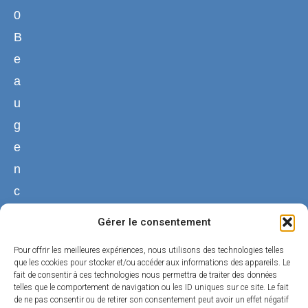
0
B
e
a
u
g
e
n
c
y
Gérer le consentement
02
Pour offrir les meilleures expériences, nous utilisons des technologies telles
38
que les cookies pour stocker et/ou accéder aux informations des appareils. Le
fait de consentir à ces technologies nous permettra de traiter des données
44
telles que le comportement de navigation ou les ID uniques sur ce site. Le fait
50
de ne pas consentir ou de retirer son consentement peut avoir un effet négatif