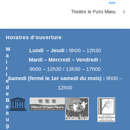
SUIV
Théâtre le Puits Manu
Horaires d’ouverture
M
Lundi – Jeudi :
9h00 – 12h30
a
Mardi – Mercredi – Vendredi :
i
r
9h00 – 12h30 / 13h30 – 17h00
i
Samedi (fermé le 1er samedi du mois) :
9h00 –
e
d
12h00
e
B
e
a
u
g