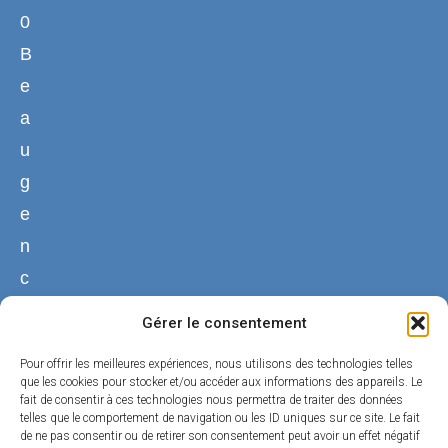
0
B
e
a
u
g
e
n
c
y
Gérer le consentement
02
Pour offrir les meilleures expériences, nous utilisons des technologies telles
38
que les cookies pour stocker et/ou accéder aux informations des appareils. Le
fait de consentir à ces technologies nous permettra de traiter des données
44
telles que le comportement de navigation ou les ID uniques sur ce site. Le fait
50
de ne pas consentir ou de retirer son consentement peut avoir un effet négatif