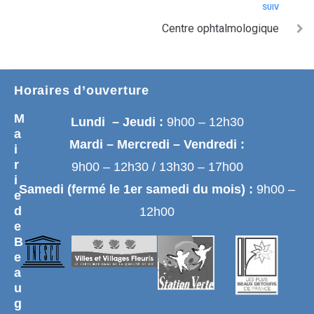
SUIV
Centre ophtalmologique
Horaires d’ouverture
M
Lundi – Jeudi :
9h00 – 12h30
a
Mardi – Mercredi – Vendredi :
i
r
9h00 – 12h30 / 13h30 – 17h00
i
Samedi (fermé le 1er samedi du mois) :
9h00 –
e
d
12h00
e
B
e
a
u
g