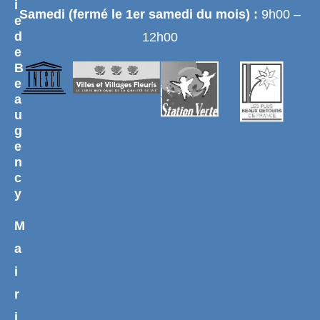
i
Samedi (fermé le 1er samedi du mois) :
9h00 –
e
d
12h00
e
B
e
a
u
g
e
n
c
y
M
a
i
r
i